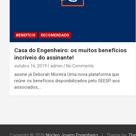
BENEFÍCIO
RECOMENDADO
Casa do Engenheiro: os muitos benefícios
incríveis do assinante!
outubro 16, 2019
admin
No Comments
assine já Deborah Moreira Uma nova plataforma que
reúne os benefícios disponibilizados pelo SEESP aos
associados,…
Copyright © 2026
Núcleo Jovem Engenheiro
Theme by:
The