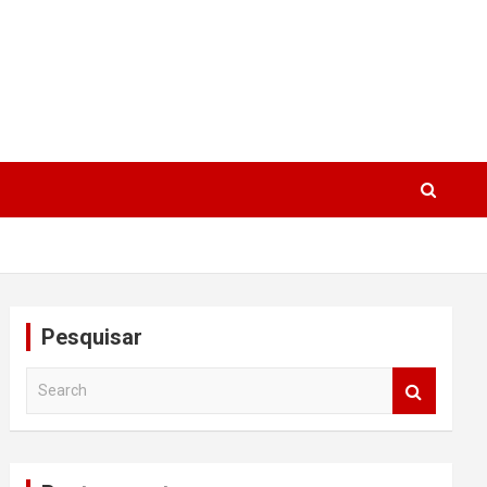
Pesquisar
S
e
a
r
c