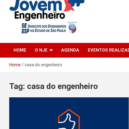
Engenharia Jovem
Núcleo Jovem
HOME
O NJE
AGENDA
EVENTOS REALIZA
Engenheiro
Home
casa do engenheiro
Tag:
casa do engenheiro