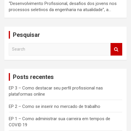
“Desenvolvimento Profissional, desafios dos jovens nos
processos seletivos da engenharia na atualidade”, a…
Pesquisar
S
e
a
r
c
Posts recentes
h
EP 3 – Como destacar seu perfil profissional nas
plataformas online
EP 2 – Como se inserir no mercado de trabalho
EP 1 – Como administrar sua carreira em tempos de
COVID 19