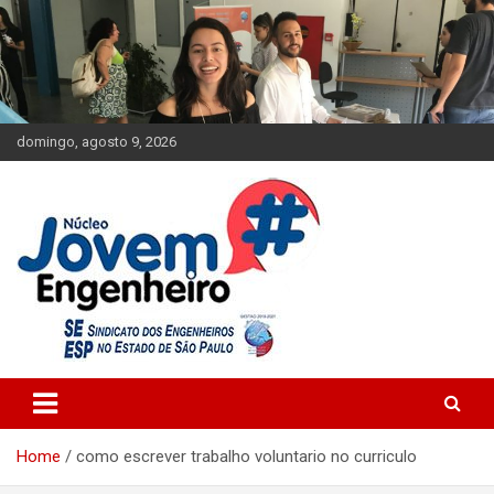
Skip
to
content
domingo, agosto 9, 2026
Engenharia Jovem
Núcleo Jovem Engenheiro
Home
como escrever trabalho voluntario no curriculo