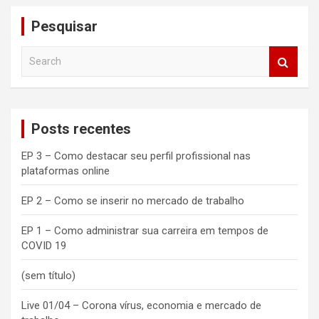
Pesquisar
S
e
a
r
c
Posts recentes
h
EP 3 – Como destacar seu perfil profissional nas
plataformas online
EP 2 – Como se inserir no mercado de trabalho
EP 1 – Como administrar sua carreira em tempos de
COVID 19
(sem título)
Live 01/04 – Corona vírus, economia e mercado de