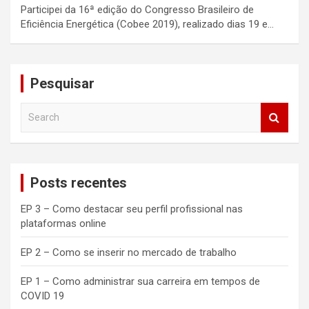
Participei da 16ª edição do Congresso Brasileiro de
Eficiência Energética (Cobee 2019), realizado dias 19 e…
Pesquisar
S
e
a
r
c
Posts recentes
h
EP 3 – Como destacar seu perfil profissional nas
plataformas online
EP 2 – Como se inserir no mercado de trabalho
EP 1 – Como administrar sua carreira em tempos de
COVID 19