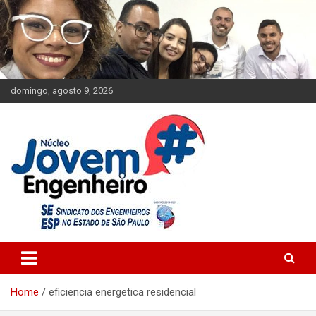
Skip
to
content
domingo, agosto 9, 2026
Engenharia Jovem
Núcleo Jovem Engenheiro
Home
eficiencia energetica residencial