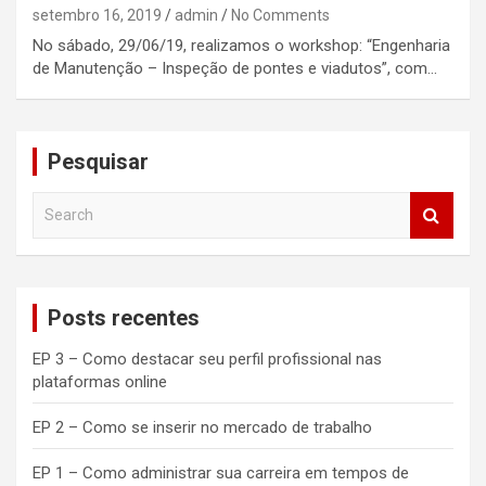
setembro 16, 2019
admin
No Comments
No sábado, 29/06/19, realizamos o workshop: “Engenharia
de Manutenção – Inspeção de pontes e viadutos”, com…
Pesquisar
S
e
a
r
c
Posts recentes
h
EP 3 – Como destacar seu perfil profissional nas
plataformas online
EP 2 – Como se inserir no mercado de trabalho
EP 1 – Como administrar sua carreira em tempos de