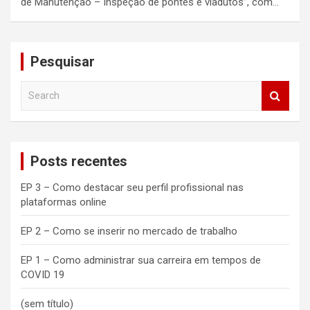
de Manutenção – Inspeção de pontes e viadutos”, com…
Pesquisar
S
e
a
r
c
Posts recentes
h
EP 3 – Como destacar seu perfil profissional nas
plataformas online
EP 2 – Como se inserir no mercado de trabalho
EP 1 – Como administrar sua carreira em tempos de
COVID 19
(sem título)