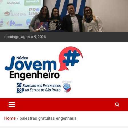
Skip
to
content
domingo, agosto 9, 2026
Engenharia Jovem
Núcleo Jovem Engenheiro
Home
palestras gratuitas engenharia