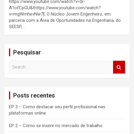
https://www.youtube.com/watch?v=0r-
A1ofCpGU&thttps://www.youtube.com/watch?
v=mgWmhevNw7E O Núcleo Jovem Engenheiro, em
parceria com a Área de Oportunidades na Engenharia, do
SEESP,…
Pesquisar
S
e
a
r
c
Posts recentes
h
EP 3 – Como destacar seu perfil profissional nas
plataformas online
EP 2 – Como se inserir no mercado de trabalho