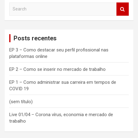
S
e
a
r
c
Posts recentes
h
EP 3 – Como destacar seu perfil profissional nas
plataformas online
EP 2 – Como se inserir no mercado de trabalho
EP 1 – Como administrar sua carreira em tempos de
COVID 19
(sem título)
Live 01/04 – Corona vírus, economia e mercado de
trabalho