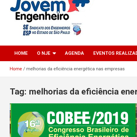
Engenharia Jovem
Núcleo Jovem
HOME
O NJE
AGENDA
EVENTOS REALIZA
Engenheiro
Home
melhorias da eficiência energética nas empresas
Tag:
melhorias da eficiência en