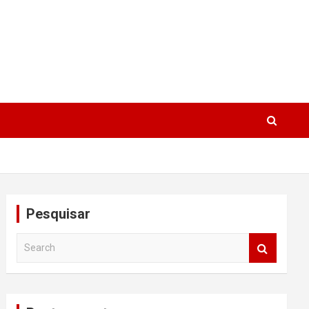
Pesquisar
S
e
a
r
c