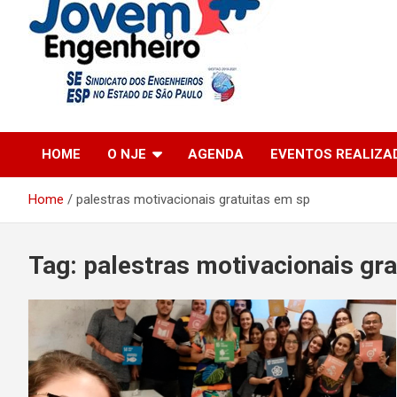
Engenharia Jovem
Núcleo Jovem
HOME
O NJE
AGENDA
EVENTOS REALIZA
Engenheiro
Home
palestras motivacionais gratuitas em sp
Tag:
palestras motivacionais gra