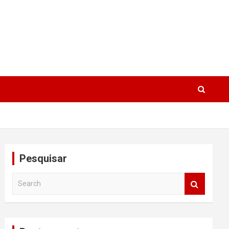
Pesquisar
S
e
a
r
c