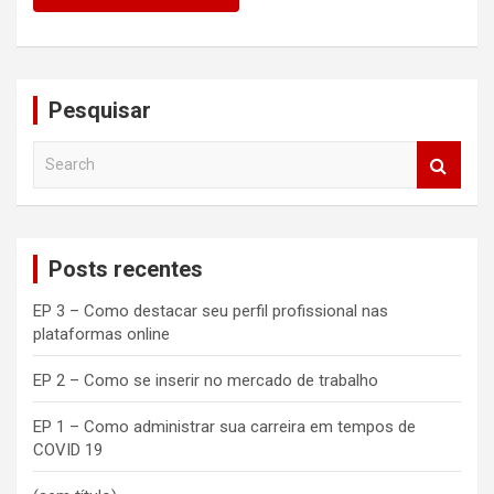
Pesquisar
S
e
a
r
c
Posts recentes
h
EP 3 – Como destacar seu perfil profissional nas
plataformas online
EP 2 – Como se inserir no mercado de trabalho
EP 1 – Como administrar sua carreira em tempos de
COVID 19