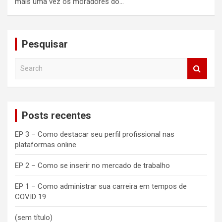
mais uma vez os moradores do…
Pesquisar
S
e
a
r
c
Posts recentes
h
EP 3 – Como destacar seu perfil profissional nas
plataformas online
EP 2 – Como se inserir no mercado de trabalho
EP 1 – Como administrar sua carreira em tempos de
COVID 19
(sem título)